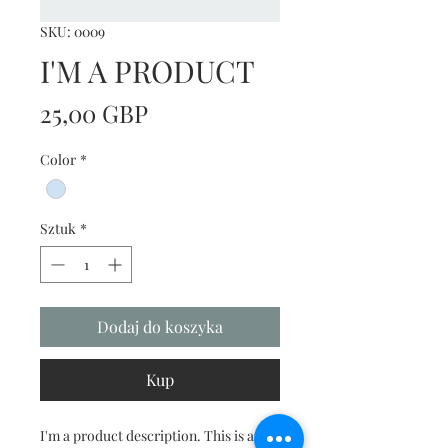
SKU: 0009
I'M A PRODUCT
Cena
25,00 GBP
Color
*
Sztuk
*
Dodaj do koszyka
Kup
I'm a product description. This is a